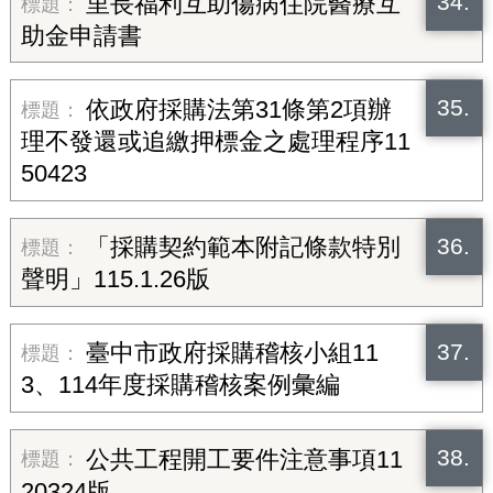
34.
里長福利互助傷病住院醫療互
助金申請書
35.
依政府採購法第31條第2項辦
理不發還或追繳押標金之處理程序11
50423
36.
「採購契約範本附記條款特別
聲明」115.1.26版
37.
臺中市政府採購稽核小組11
3、114年度採購稽核案例彙編
38.
公共工程開工要件注意事項11
20324版