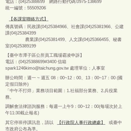
電話：(04)25388699 網路行動代碼:0975-138699
統一編號：55509206
【各課室聯絡方式】
傳真號碼：民政課(04)25384966、社會課(04)25381966、公建
課(04)25384399
農業課(04)25381499、人文課(04)25366455、秘書
室(04)25389199
【臺中市潭子區公所員工職場霸凌申訴】
電話：(04)25388699#3400
信箱
spark1246kimo@taichung.gov.tw
處理單位：人事室
辦公時間：週一 ~ 週五 08：00~12：00、13：00~17：00 (國
定假日除外)
「中午不打烊」業務項目範圍：1.社福部分業務
、
2.兵役業
務。
調解會法律諮詢服務：每週一上午9：00~12：00(每場次於上
午11:30截止報名)
其它停班停課訊息，請以
【行政院人事行政總處】
或臺中
市政府公布為準。