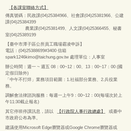
【各課室聯絡方式】
傳真號碼：民政課(04)25384966、社會課(04)25381966、公建
課(04)25384399
農業課(04)25381499、人文課(04)25366455、秘書
室(04)25389199
【臺中市潭子區公所員工職場霸凌申訴】
電話：(04)25388699#3400
信箱
spark1246kimo@taichung.gov.tw
處理單位：人事室
辦公時間：週一 ~ 週五 08：00~12：00、13：00~17：00 (國
定假日除外)
「中午不打烊」業務項目範圍：1.社福部分業務
、
2.兵役業
務。
調解會法律諮詢服務：每週一上午9：00~12：00(每場次於上
午11:30截止報名)
其它停班停課訊息，請以
【行政院人事行政總處】
或臺中
市政府公布為準。
建議使用Microsoft Edge瀏覽器或Google Chrome瀏覽器或