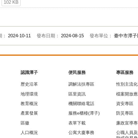
102 KB
期：
2024-10-11
發布日期：
2024-08-15
發布單位：
臺中市潭子
認識潭子
便民服務
專區服務
歷史沿革
調解法扶專區
性別主流化
地理環境
區里資訊
檔案開放應
教育概況
機關聯絡電話
資安專區
產業發展
服務e櫃檯(潭子)
防災專區
區徽
表單下載
廉政宣導專
人口概況
公寓大廈事務
公職人員及