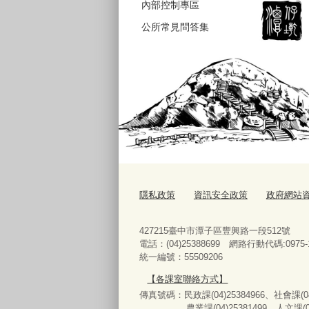
內部控制專區
公所常見問答集
隱私政策
資訊安全政策
政府網站
427215臺中市潭子區豐興路一段512號
電話：(04)25388699 網路行動代碼:0975-1
統一編號：55509206
【各課室聯絡方式】
傳真號碼：民政課(04)25384966、社會課(04)
農業課(04)25381499、人文課(04)25