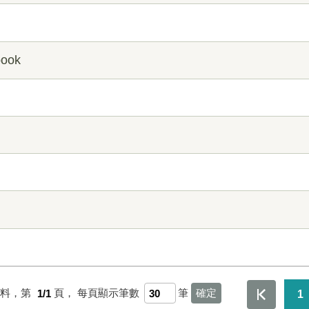
ook
資料，第
1/1
頁，
每頁顯示筆數
筆
1