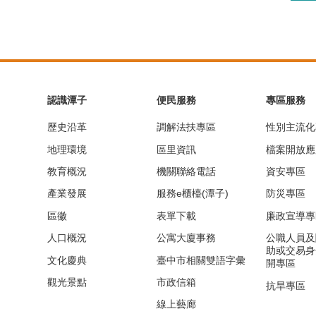
認識潭子
便民服務
專區服務
歷史沿革
調解法扶專區
性別主流化
地理環境
區里資訊
檔案開放應
教育概況
機關聯絡電話
資安專區
產業發展
服務e櫃檯(潭子)
防災專區
區徽
表單下載
廉政宣導專
人口概況
公寓大廈事務
公職人員及
助或交易身
文化慶典
臺中市相關雙語字彙
開專區
觀光景點
市政信箱
抗旱專區
線上藝廊