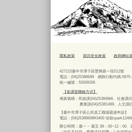
隱私政策
資訊安全政策
政府網站
427215臺中市潭子區豐興路一段512號
電話：(04)25388699 網路行動代碼:0975-1
統一編號：55509206
【各課室聯絡方式】
傳真號碼：民政課(04)25384966、社會課(04)
農業課(04)25381499、人文課(04)25
【臺中市潭子區公所員工職場霸凌申訴】
電話：(04)25388699#3400
信箱spark1246k
辦公時間：週一 ~ 週五 08：00~12：00、1
「中午不打烊」業務項目範圍：1.社福部