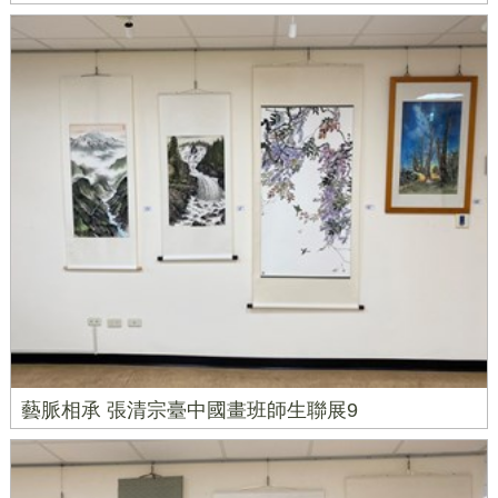
藝脈相承 張清宗臺中國畫班師生聯展9