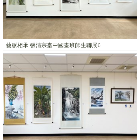
藝脈相承 張清宗臺中國畫班師生聯展6