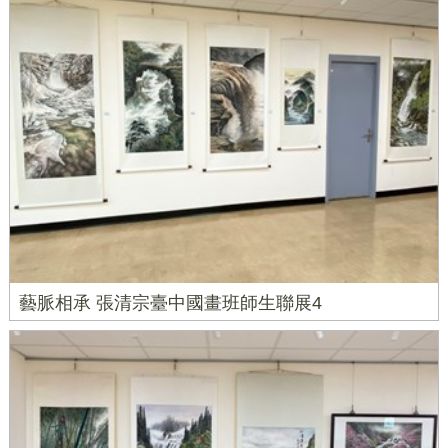
藝脈相承 張清宗臺中國畫班師生聯展4