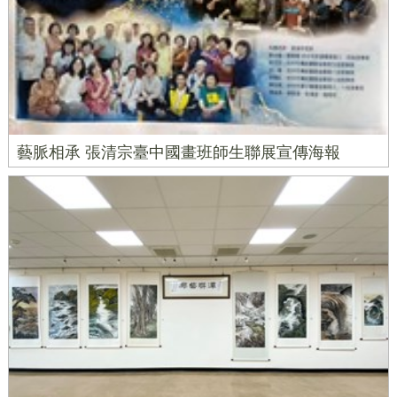
藝脈相承 張清宗臺中國畫班師生聯展宣傳海報