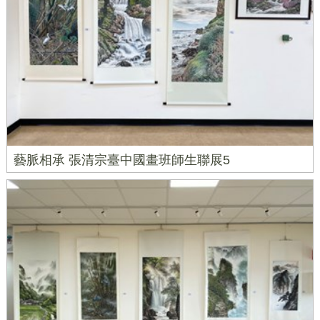
藝脈相承 張清宗臺中國畫班師生聯展5