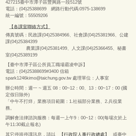
427215臺中市潭子區豐興路一段512號
電話：(04)25388699 網路行動代碼:0975-138699
統一編號：55509206
【各課室聯絡方式】
傳真號碼：民政課(04)25384966、社會課(04)25381966、公建
課(04)25384399
農業課(04)25381499、人文課(04)25366455、秘書
室(04)25389199
【臺中市潭子區公所員工職場霸凌申訴】
電話：(04)25388699#3400
信箱
spark1246kimo@taichung.gov.tw
處理單位：人事室
辦公時間：週一 ~ 週五 08：00~12：00、13：00~17：00 (國
定假日除外)
「中午不打烊」業務項目範圍：1.社福部分業務
、
2.兵役業
務。
調解會法律諮詢服務：每週一上午9：00~12：00(每場次於上
午11:30截止報名)
其它停班停課訊息，請以
【行政院人事行政總處】
或臺中