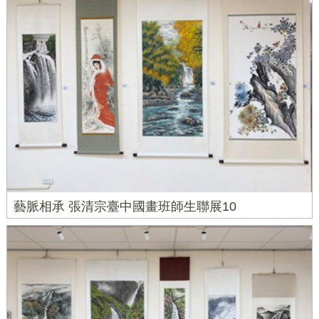
藝脈相承 張清宗臺中國畫班師生聯展10