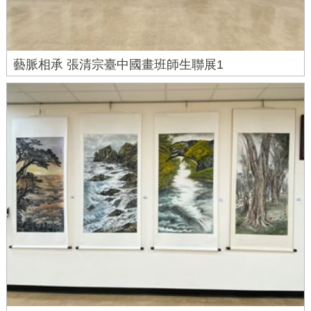
藝脈相承 張清宗臺中國畫班師生聯展1