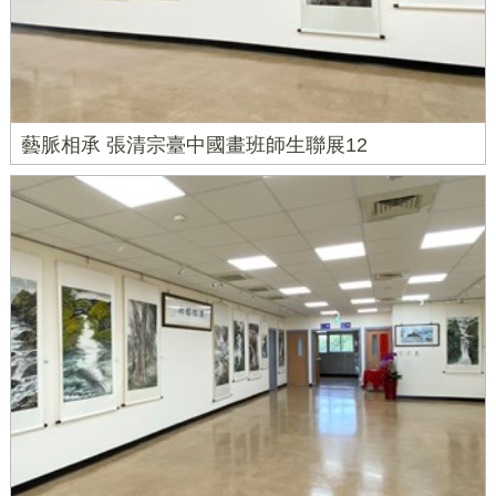
藝脈相承 張清宗臺中國畫班師生聯展12