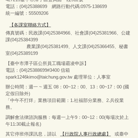
電話：(04)25388699 網路行動代碼:0975-138699
統一編號：55509206
【各課室聯絡方式】
傳真號碼：民政課(04)25384966、社會課(04)25381966、公建
課(04)25384399
農業課(04)25381499、人文課(04)25366455、秘書
室(04)25389199
【臺中市潭子區公所員工職場霸凌申訴】
電話：(04)25388699#3400
信箱
spark1246kimo@taichung.gov.tw
處理單位：人事室
辦公時間：週一 ~ 週五 08：00~12：00、13：00~17：00 (國
定假日除外)
「中午不打烊」業務項目範圍：1.社福部分業務
、
2.兵役業
務。
調解會法律諮詢服務：每週一上午9：00~12：00(每場次於上
午11:30截止報名)
其它停班停課訊息，請以
【行政院人事行政總處】
或臺中