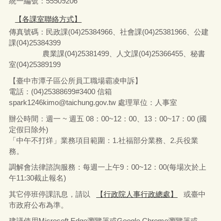
統一編號：55509206
【各課室聯絡方式】
傳真號碼：民政課(04)25384966、社會課(04)25381966、公建
課(04)25384399
農業課(04)25381499、人文課(04)25366455、秘書
室(04)25389199
【臺中市潭子區公所員工職場霸凌申訴】
電話：(04)25388699#3400
信箱
spark1246kimo@taichung.gov.tw
處理單位：人事室
辦公時間：週一 ~ 週五 08：00~12：00、13：00~17：00 (國
定假日除外)
「中午不打烊」業務項目範圍：1.社福部分業務
、
2.兵役業
務。
調解會法律諮詢服務：每週一上午9：00~12：00(每場次於上
午11:30截止報名)
其它停班停課訊息，請以
【行政院人事行政總處】
或臺中
市政府公布為準。
建議使用Microsoft Edge瀏覽器或Google Chrome瀏覽器或