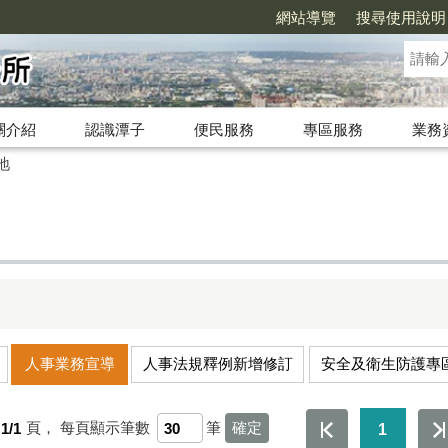
網站導覽
搜尋使用說明
關介紹
認識潭子
便民服務
專區服務
業務
地
人事業務宣導
人事法規釋例新增修訂
安全及衛生防護專
1/1
頁，
每頁顯示筆數
筆
1