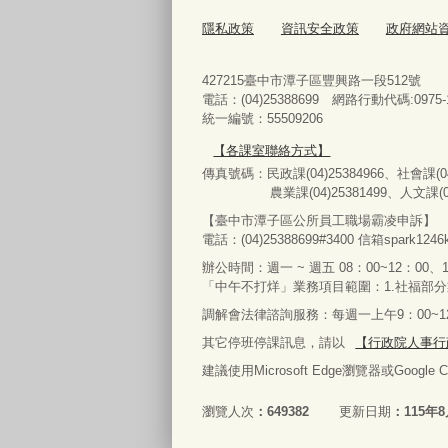
隱私政策
資訊安全政策
政府網站
427215臺中市潭子區豐興路一段512號
電話：(04)25388699 網路行動代碼:0975-1
統一編號：55509206
【各課室聯絡方式】
傳真號碼：民政課(04)25384966、社會課(04)
農業課(04)25381499、人文課(04)25
【臺中市潭子區公所員工職場霸凌申訴】
電話：(04)25388699#3400
信箱spark1246k
辦公時間：週一 ~ 週五 08：00~12：00、1
「中午不打烊」業務項目範圍：1.社福部
調解會法律諮詢服務：每週一上午9：00~12：
其它停班停課訊息，請以
【行政院人事行
建議使用Microsoft Edge瀏覽器或Google
瀏覽人次
649382
更新日期
115年