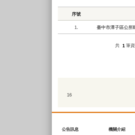
序號
1.
臺中市潭子區公所
共
1
筆
16
:::
公告訊息
機關介紹