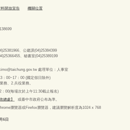
資料開放宣告
機關位置
38699
25381966、公建課(04)25384399
366455、秘書室(04)25389199
imo@taichung.gov.tw
處理單位：人事室
3：00~17：00 (國定假日除外)
分業務
、
2.兵役業務。
00(每場次於上午11:30截止報名)
政總處】
或臺中市政府公布為準。
 Chrome瀏覽器或Firefox瀏覽器，建議瀏覽解析度為1024 x 768
8月6日