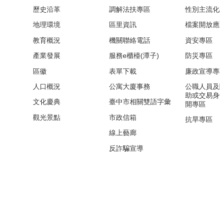
歷史沿革
調解法扶專區
性別主流化
地理環境
區里資訊
檔案開放應
教育概況
機關聯絡電話
資安專區
產業發展
服務e櫃檯(潭子)
防災專區
區徽
表單下載
廉政宣導專
人口概況
公寓大廈事務
公職人員及
助或交易身
文化慶典
臺中市相關雙語字彙
開專區
觀光景點
市政信箱
抗旱專區
線上藝廊
反詐騙宣導