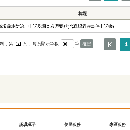
標題
職場霸凌防治、申訴及調查處理要點(含職場霸凌事件申訴書)
資料，第
1/1
頁，
每頁顯示筆數
筆
1
認識潭子
便民服務
專區服務