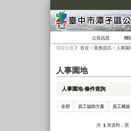
:::
公告訊息
機
:::
現在位置
首頁
>
業務資訊
>
人事園
人事園地
人事園地-條件查詢
全部
員工協助方案
員工權益
共
1
筆資料，第