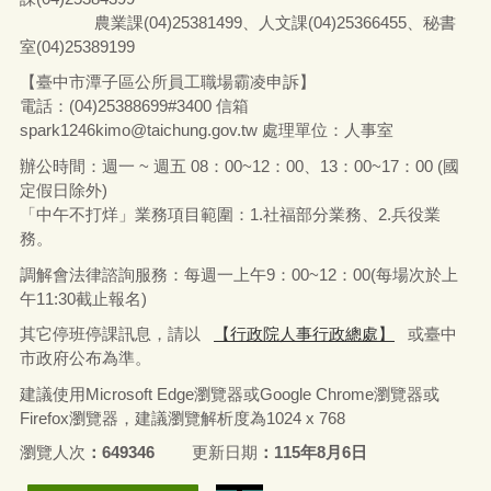
農業課(04)25381499、人文課(04)25366455、秘書
室(04)25389199
【臺中市潭子區公所員工職場霸凌申訴】
電話：(04)25388699#3400
信箱
spark1246kimo@taichung.gov.tw
處理單位：人事室
辦公時間：週一 ~ 週五 08：00~12：00、13：00~17：00 (國
定假日除外)
「中午不打烊」業務項目範圍：1.社福部分業務
、
2.兵役業
務。
調解會法律諮詢服務：每週一上午9：00~12：00(每場次於上
午11:30截止報名)
其它停班停課訊息，請以
【行政院人事行政總處】
或臺中
市政府公布為準。
建議使用Microsoft Edge瀏覽器或Google Chrome瀏覽器或
Firefox瀏覽器，建議瀏覽解析度為1024 x 768
瀏覽人次
649346
更新日期
115年8月6日