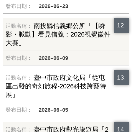
2026-06-23
12.
南投縣信義鄉公所「【瞬
影・脈動】看見信義：2026視覺徵件
大賽」
2026-06-09
13.
臺中市政府文化局「從屯
區出發的奇幻旅程-2026科技跨藝特
展」
2026-06-05
14.
臺中市政府觀光旅遊局「2