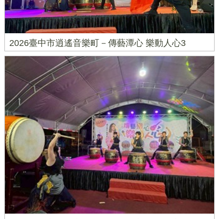
2026臺中市逍遙音樂町－傳藝潭心 樂動人心3