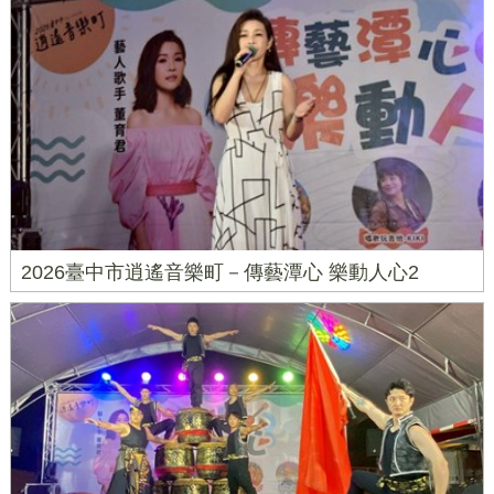
2026臺中市逍遙音樂町－傳藝潭心 樂動人心2