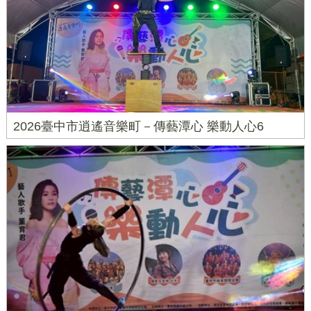
2026臺中市逍遙音樂町－傳藝潭心 樂動人心6