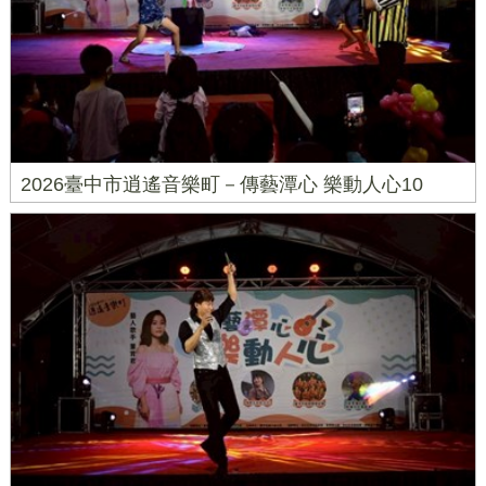
2026臺中市逍遙音樂町－傳藝潭心 樂動人心10