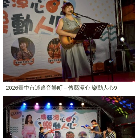
2026臺中市逍遙音樂町－傳藝潭心 樂動人心9