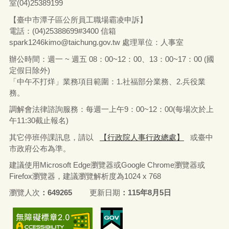
室(04)25389199
【臺中市潭子區公所員工職場霸凌申訴】
電話：(04)25388699#3400
信箱
spark1246kimo@taichung.gov.tw
處理單位：人事室
辦公時間：週一 ~ 週五 08：00~12：00、13：00~17：00 (國
定假日除外)
「中午不打烊」業務項目範圍：1.社福部分業務
、
2.兵役業
務。
調解會法律諮詢服務：每週一上午9：00~12：00(每場次於上
午11:30截止報名)
其它停班停課訊息，請以
【行政院人事行政總處】
或臺中
市政府公布為準。
建議使用Microsoft Edge瀏覽器或Google Chrome瀏覽器或
Firefox瀏覽器，建議瀏覽解析度為1024 x 768
瀏覽人次
649265
更新日期
115年8月5日