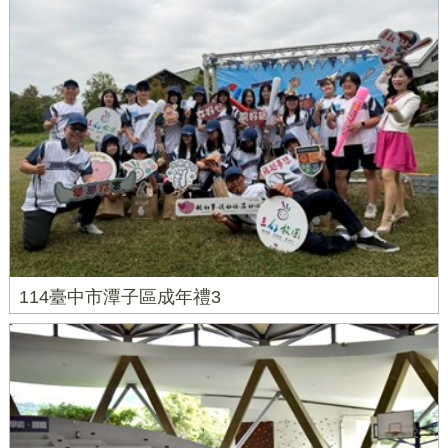
114臺中市潭子區成年禮3