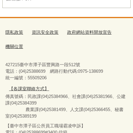
隱私政策
資訊安全政策
政府網站資料開放宣告
機關位置
427215臺中市潭子區豐興路一段512號
電話：(04)25388699 網路行動代碼:0975-138699
統一編號：55509206
【各課室聯絡方式】
傳真號碼：民政課(04)25384966、社會課(04)25381966、公建
課(04)25384399
農業課(04)25381499、人文課(04)25366455、秘書
室(04)25389199
【臺中市潭子區公所員工職場霸凌申訴】
電話：(04)25388699#3400
信箱