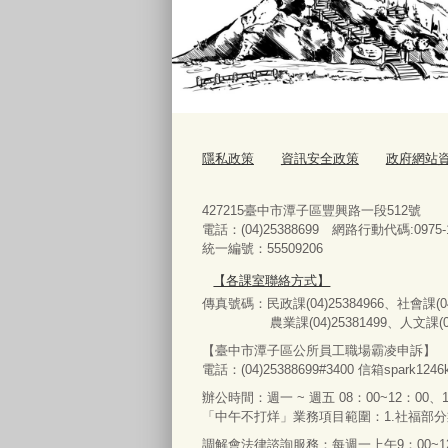
隱私政策
資訊安全政策
政府網站
427215臺中市潭子區豐興路一段512號
電話：(04)25388699 網路行動代碼:0975-1
統一編號：55509206
【各課室聯絡方式】
傳真號碼：民政課(04)25384966、社會課(04)
農業課(04)25381499、人文課(04)25
【臺中市潭子區公所員工職場霸凌申訴】
電話：(04)25388699#3400
信箱spark1246k
辦公時間：週一 ~ 週五 08：00~12：00、1
「中午不打烊」業務項目範圍：1.社福部
調解會法律諮詢服務：每週一上午9：00~12：