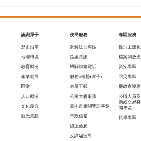
認識潭子
便民服務
專區服務
歷史沿革
調解法扶專區
性別主流化
地理環境
區里資訊
檔案開放應
教育概況
機關聯絡電話
資安專區
產業發展
服務e櫃檯(潭子)
防災專區
區徽
表單下載
廉政宣導專
人口概況
公寓大廈事務
公職人員及
助或交易身
文化慶典
臺中市相關雙語字彙
開專區
觀光景點
市政信箱
抗旱專區
線上藝廊
反詐騙宣導