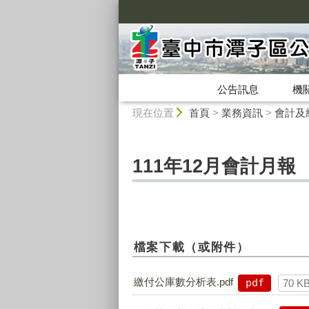
:::
公告訊息
機
:::
現在位置
首頁
>
業務資訊
>
會計及
111年12月會計月報
檔案下載（或附件）
繳付公庫數分析表.pdf
pdf
70 K