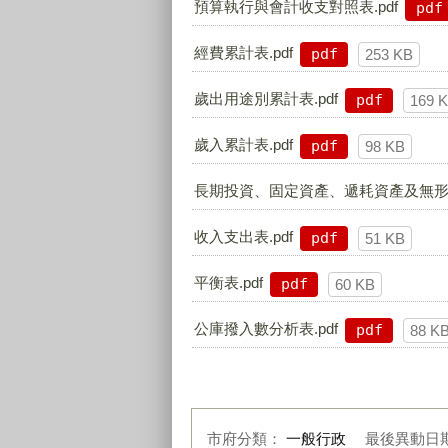
預算執行與會計收支對照表.pdf
pdf
經費累計表.pdf
pdf
253 KB
歲出用途別累計表.pdf
pdf
169 
歲入累計表.pdf
pdf
98 KB
長期投資、固定資產、遞耗資產及無形資
收入支出表.pdf
pdf
51 KB
平衡表.pdf
pdf
60 KB
公庫撥入數分析表.pdf
pdf
88 K
市府分類：
一般行政
最後異動日