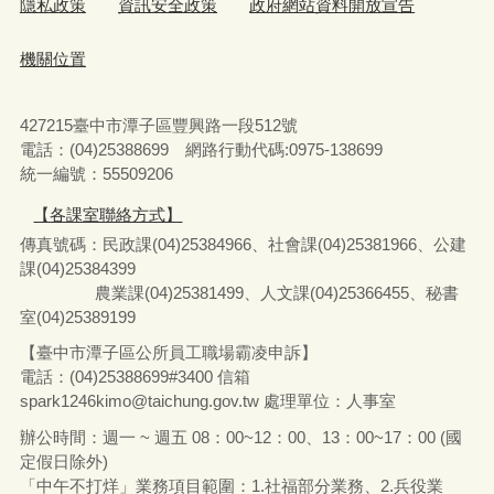
隱私政策
資訊安全政策
政府網站資料開放宣告
機關位置
427215臺中市潭子區豐興路一段512號
電話：(04)25388699 網路行動代碼:0975-138699
統一編號：55509206
【各課室聯絡方式】
傳真號碼：民政課(04)25384966、社會課(04)25381966、公建
課(04)25384399
農業課(04)25381499、人文課(04)25366455、秘書
室(04)25389199
【臺中市潭子區公所員工職場霸凌申訴】
電話：(04)25388699#3400
信箱
spark1246kimo@taichung.gov.tw
處理單位：人事室
辦公時間：週一 ~ 週五 08：00~12：00、13：00~17：00 (國
定假日除外)
「中午不打烊」業務項目範圍：1.社福部分業務
、
2.兵役業